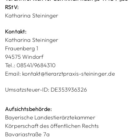
RStV:
Windo
Katharina Steininger
Kontakt:
rf,
Katharina Steininger
Frauenberg 1
94575 Windorf
Vilshof
Tel.:
08541/9684310
Email:
kontakt@tierarztpraxis-steininger.de
en
Umsatzsteuer-ID: DE353936326
Aufsichtsbehörde:
Bayerische Landestierärztekammer
Körperschaft des öffentlichen Rechts
Bavariastraße 7a