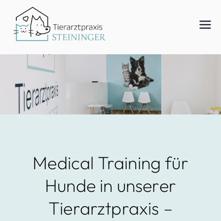
Zum
Inhalt
Tierar
springen
ztpraxi
s
Steinin
Medical Training für
Hunde in unserer
ger
Tierarztpraxis –