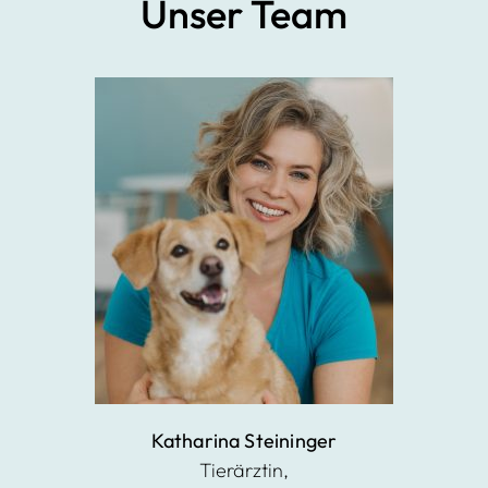
Unser Team
Windo
rf,
Vilshof
en
Katharina Steininger
Tierärztin,