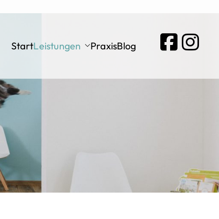
eininger
Start
Leistungen
Praxis
Blog
en