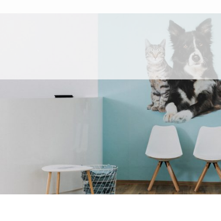
erarztpraxis St
ndorf, Vilshof