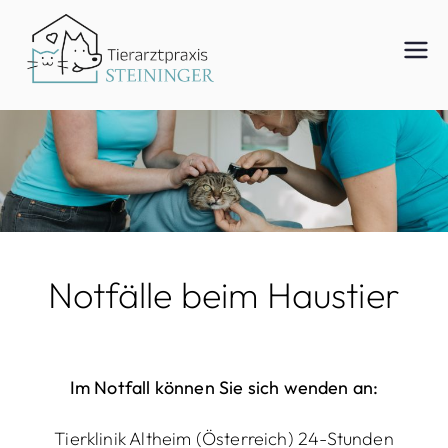
Zum
Inhalt
Tierar
springen
ztpraxi
s
Notfälle beim Haustier
Steinin
Im Notfall können Sie sich wenden an:
ger
Tierklinik Altheim (Österreich) 24-Stunden