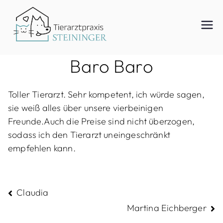
Zum
Inhalt
Tierar
springen
Baro Baro
ztpraxi
Toller Tierarzt. Sehr kompetent, ich würde sagen,
sie weiß alles über unsere vierbeinigen
s
Freunde.Auch die Preise sind nicht überzogen,
sodass ich den Tierarzt uneingeschränkt
empfehlen kann.
Steinin
Beitragsnavigation
Claudia
ger
Martina Eichberger