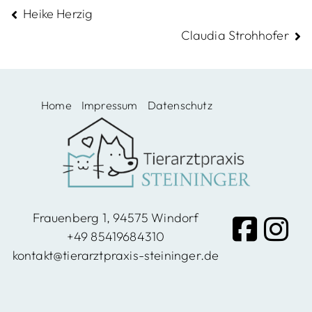
Beitragsnavigation
Heike Herzig
Windo
Claudia Strohhofer
rf,
Home
Impressum
Datenschutz
Vilshof
en
Frauenberg 1, 94575 Windorf
+49 85419684310
kontakt@tierarztpraxis-steininger.de