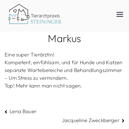
Zum
Inhalt
Tierar
springen
Markus
ztpraxi
Eine super Tierärztin!
Kompetent, einfühlsam, und für Hunde und Katzen
s
separate Wartebereiche und Behandlungszimmer
– Um Stress zu vermindern.
Top! Mehr kann man nicht sagen.
Steinin
Beitragsnavigation
Lena Bauer
ger
Jacqueline Zweckberger