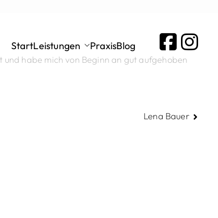
eininger
Start
Leistungen
Praxis
Blog
Ort und habe mich von Beginn an gut aufgehoben
en
Lena Bauer