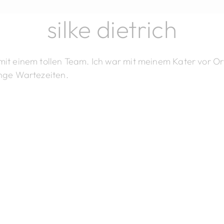
silke dietrich
erarztpraxis St
 mit einem tollen Team. Ich war mit meinem Kater vor 
ange Wartezeiten.
ndorf, Vilshof